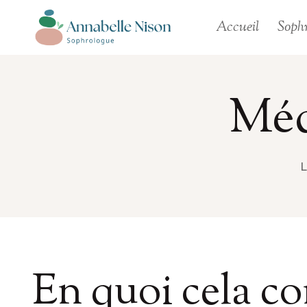
Aller
Accueil
Sophr
au
contenu
Méd
L
En quoi cela co