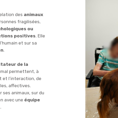
elation des
animaux
sonnes fragilisées,
chologiques ou
ctions positives
. Elle
 l’humain et sur sa
en
.
itateur de la
nimal permettent, à
 et l’interaction, de
les, affectives.
ur ses animaux, sur du
lien avec une
équipe
.