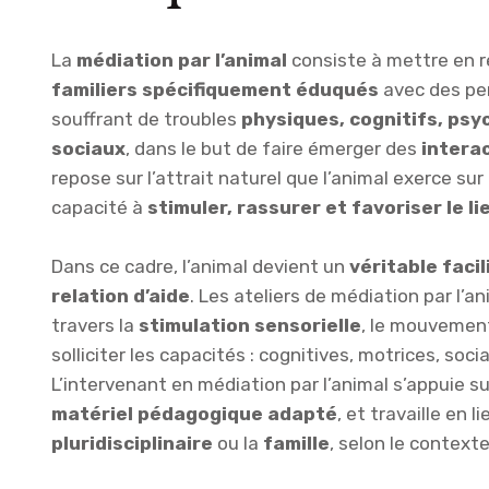
La
médiation par l’animal
consiste à mettre en r
familiers spécifiquement éduqués
avec des per
souffrant de troubles
physiques, cognitifs, psy
sociaux
, dans le but de faire émerger des
intera
repose sur l’attrait naturel que l’animal exerce sur
capacité à
stimuler, rassurer et favoriser le li
Dans ce cadre, l’animal devient un
véritable facil
relation d’aide
. Les ateliers de médiation par l’a
travers la
stimulation sensorielle
, le mouvement
solliciter les capacités : cognitives, motrices, socia
L’intervenant en médiation par l’animal s’appuie s
matériel pédagogique adapté
, et travaille en 
pluridisciplinaire
ou la
famille
, selon le contexte